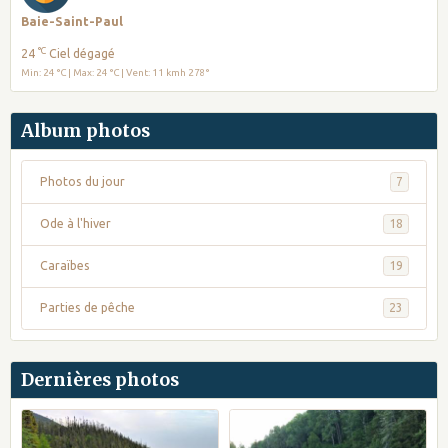
Baie-Saint-Paul
°C
24
Ciel dégagé
Min: 24 °C | Max: 24 °C | Vent: 11 kmh 278°
Album photos
Photos du jour
7
Ode à l'hiver
18
Caraïbes
19
Parties de pêche
23
Dernières photos