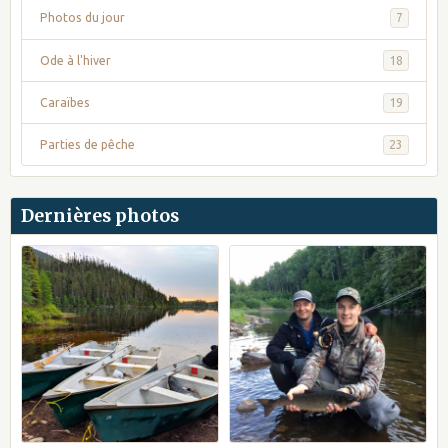
Photos du jour
7
Ode à l'hiver
18
Caraïbes
19
Parties de pêche
23
Dernières photos