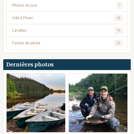
Photos du jour
7
Ode à l'hiver
18
Caraïbes
19
Parties de pêche
23
Dernières photos